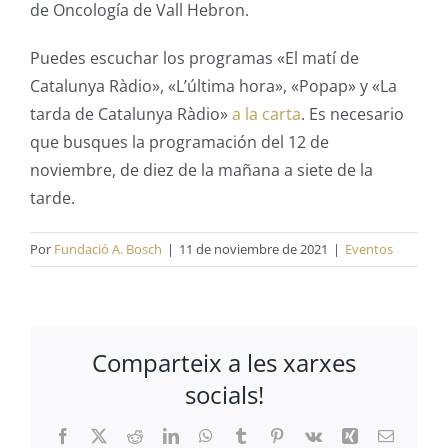
de Oncología de Vall Hebron.
Puedes escuchar los programas «El matí de
Catalunya Ràdio», «L’última hora», «Popap» y «La
tarda de Catalunya Ràdio»
a la carta
. Es necesario
que busques la programación del 12 de
noviembre, de diez de la mañana a siete de la
tarde.
Por
Fundació A. Bosch
|
11 de noviembre de 2021
|
Eventos
Comparteix a les xarxes
socials!
Facebook
X
Reddit
LinkedIn
WhatsApp
Tumblr
Pinterest
Vk
Xing
Correo