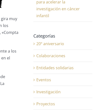
para acelerar la
investigación en cáncer
infantil
 gira muy
n los
», «Compta
Categorías
20º aniversario
nte a los
Colaboraciones
l
en el
Entidades solidarias
nde
Eventos
 La
Investigación
Proyectos