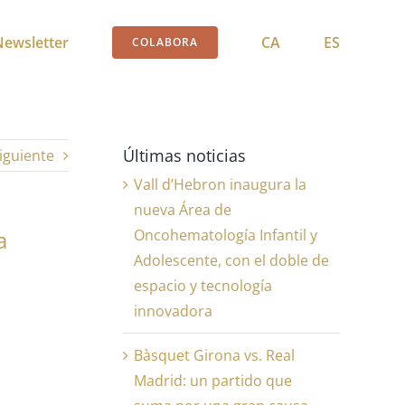
Newsletter
CA
ES
COLABORA
Últimas noticias
iguiente
Vall d’Hebron inaugura la
nueva Área de
Oncohematología Infantil y
a
Adolescente, con el doble de
espacio y tecnología
innovadora
Bàsquet Girona vs. Real
Madrid: un partido que