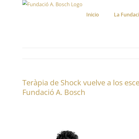
Saltar
al
Inicio
La Fundac
contenido
Teràpia de Shock vuelve a los esce
Fundació A. Bosch
Ver
imagen
más
grande