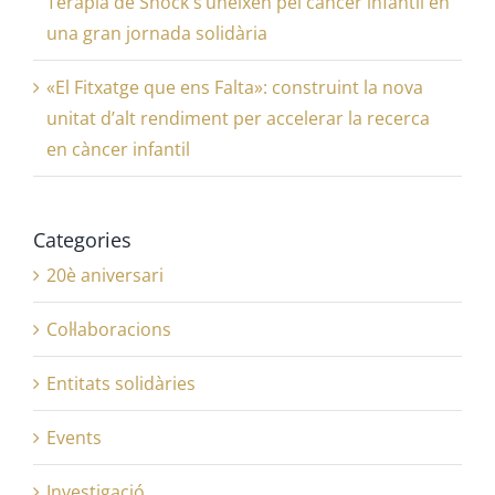
Teràpia de Shock s’uneixen pel càncer infantil en
una gran jornada solidària
«El Fitxatge que ens Falta»: construint la nova
unitat d’alt rendiment per accelerar la recerca
en càncer infantil
Categories
20è aniversari
Col·laboracions
Entitats solidàries
Events
Investigació