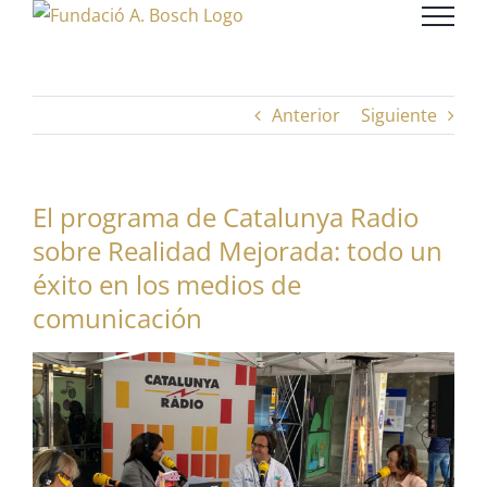
Saltar
al
contenido
Anterior
Siguiente
El programa de Catalunya Radio
sobre Realidad Mejorada: todo un
éxito en los medios de
comunicación
Ver
imagen
más
grande