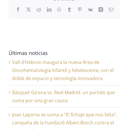
Facebook
X
Reddit
LinkedIn
WhatsApp
Tumblr
Pinterest
Vk
Xing
Correo
electrón
Últimas noticias
Vall d’Hebron inaugura la nueva Área de
Oncohematología Infantil y Adolescente, con el
doble de espacio y tecnología innovadora
Bàsquet Girona vs. Real Madrid: un partido que
suma por una gran causa
Joan Laporta se suma a “El fichaje que nos falta”,
campaña de la Fundació Albert Bosch contra el