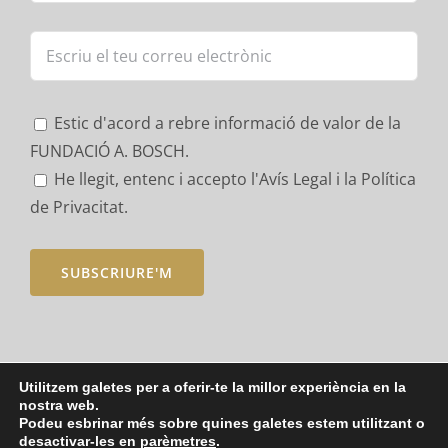
Estic d'acord a rebre informació de valor de la
FUNDACIÓ A. BOSCH.
He llegit, entenc i accepto
l'Avís Legal i la Política
de Privacitat.
Utilitzem galetes per a oferir-te la millor experiència en la
nostra web.
Podeu esbrinar més sobre quines galetes estem utilitzant o
Copyright 2021 - Fundació Albert Bosch |
Avís legal
|
Política de
desactivar-les en
parèmetres
.