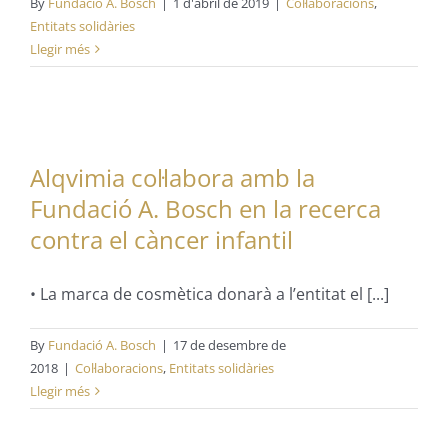
By
Fundació A. Bosch
|
1 d'abril de 2019
|
Col·laboracions
,
Entitats solidàries
Llegir més
Alqvimia col·labora amb la
Fundació A. Bosch en la recerca
contra el càncer infantil
• La marca de cosmètica donarà a l’entitat el [...]
By
Fundació A. Bosch
|
17 de desembre de
2018
|
Col·laboracions
,
Entitats solidàries
Llegir més